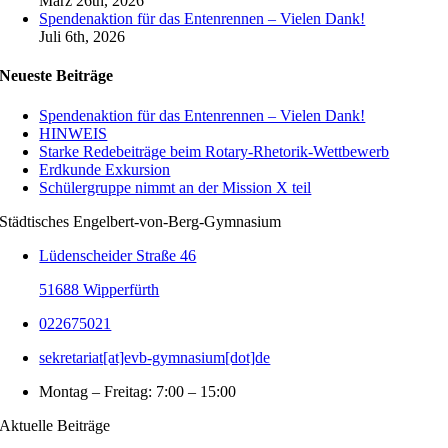
März 26th, 2026
Spendenaktion für das Entenrennen – Vielen Dank!
Juli 6th, 2026
Neueste Beiträge
Spendenaktion für das Entenrennen – Vielen Dank!
HINWEIS
Starke Redebeiträge beim Rotary-Rhetorik-Wettbewerb
Erdkunde Exkursion
Schülergruppe nimmt an der Mission X teil
Städtisches Engelbert-von-Berg-Gymnasium
Lüdenscheider Straße 46
51688 Wipperfürth
022675021
sekretariat[at]evb-gymnasium[dot]de
Montag – Freitag: 7:00 – 15:00
Aktuelle Beiträge