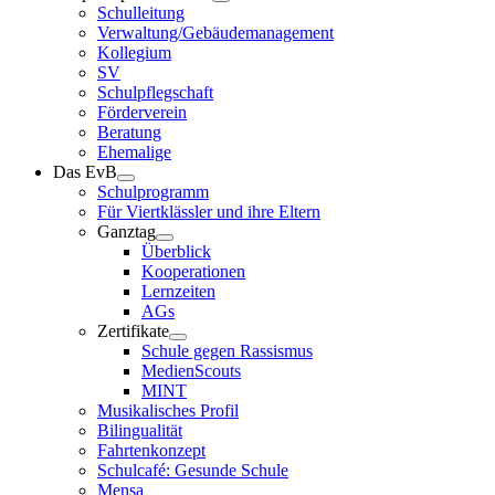
Schulleitung
Verwaltung/Gebäudemanagement
Kollegium
SV
Schulpflegschaft
Förderverein
Beratung
Ehemalige
Das EvB
Schulprogramm
Für Viertklässler und ihre Eltern
Ganztag
Überblick
Kooperationen
Lernzeiten
AGs
Zertifikate
Schule gegen Rassismus
MedienScouts
MINT
Musikalisches Profil
Bilingualität
Fahrtenkonzept
Schulcafé: Gesunde Schule
Mensa