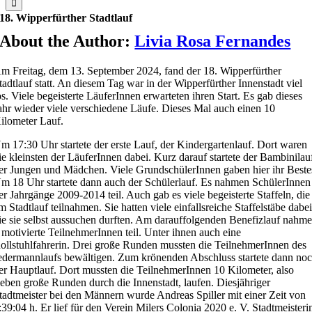
18. Wipperfürther Stadtlauf
About the Author:
Livia Rosa Fernandes
m Freitag, dem 13. September 2024, fand der 18. Wipperfürther
tadtlauf statt. An diesem Tag war in der Wipperfürther Innenstadt viel
os. Viele begeisterte LäuferInnen erwarteten ihren Start. Es gab dieses
ahr wieder viele verschiedene Läufe. Dieses Mal auch einen 10
ilometer Lauf.
m 17:30 Uhr startete der erste Lauf, der Kindergartenlauf. Dort waren
ie kleinsten der LäuferInnen dabei. Kurz darauf startete der Bambinilau
er Jungen und Mädchen. Viele GrundschülerInnen gaben hier ihr Beste
m 18 Uhr startete dann auch der Schülerlauf. Es nahmen SchülerInnen
er Jahrgänge 2009-2014 teil. Auch gab es viele begeisterte Staffeln, die
m Stadtlauf teilnahmen. Sie hatten viele einfallsreiche Staffelstäbe dabei
ie sie selbst aussuchen durften. Am darauffolgenden Benefizlauf nahm
 motivierte TeilnehmerInnen teil. Unter ihnen auch eine
ollstuhlfahrerin. Drei große Runden mussten die TeilnehmerInnen des
edermannlaufs bewältigen. Zum krönenden Abschluss startete dann no
er Hauptlauf. Dort mussten die TeilnehmerInnen 10 Kilometer, also
ieben große Runden durch die Innenstadt, laufen. Diesjähriger
tadtmeister bei den Männern wurde Andreas Spiller mit einer Zeit von
:39:04 h. Er lief für den Verein Milers Colonia 2020 e. V. Stadtmeisteri