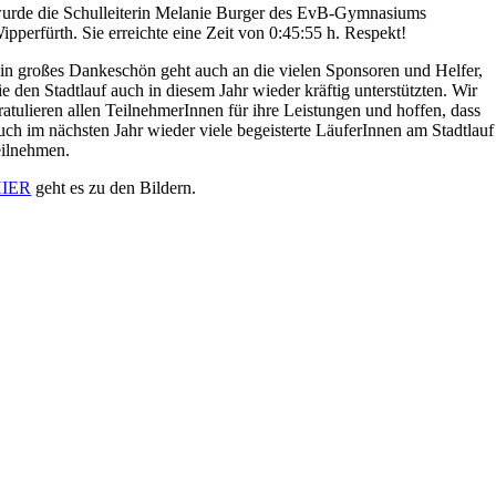
urde die Schulleiterin Melanie Burger des EvB-Gymnasiums
ipperfürth. Sie erreichte eine Zeit von 0:45:55 h. Respekt!
in großes Dankeschön geht auch an die vielen Sponsoren und Helfer,
ie den Stadtlauf auch in diesem Jahr wieder kräftig unterstützten. Wir
ratulieren allen TeilnehmerInnen für ihre Leistungen und hoffen, dass
uch im nächsten Jahr wieder viele begeisterte LäuferInnen am Stadtlauf
eilnehmen.
IER
geht es zu den Bildern.