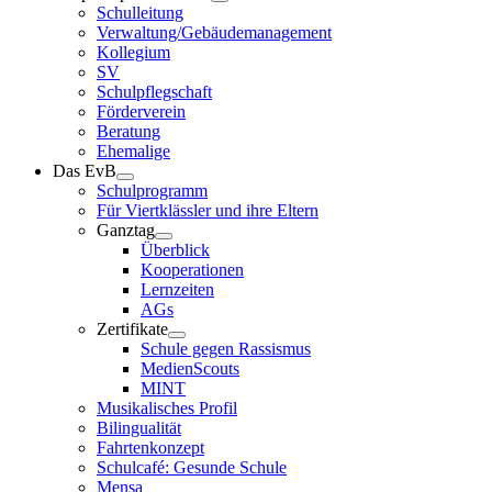
Schulleitung
Verwaltung/Gebäudemanagement
Kollegium
SV
Schulpflegschaft
Förderverein
Beratung
Ehemalige
Das EvB
Schulprogramm
Für Viertklässler und ihre Eltern
Ganztag
Überblick
Kooperationen
Lernzeiten
AGs
Zertifikate
Schule gegen Rassismus
MedienScouts
MINT
Musikalisches Profil
Bilingualität
Fahrtenkonzept
Schulcafé: Gesunde Schule
Mensa