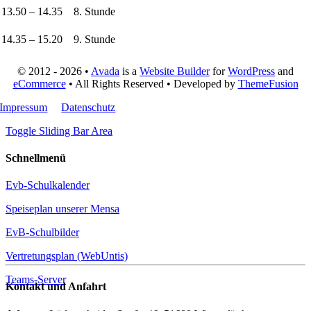
13.50 – 14.35
8. Stunde
14.35 – 15.20
9. Stunde
© 2012 - 2026 •
Avada
is a
Website Builder
for
WordPress
and
eCommerce
• All Rights Reserved • Developed by
ThemeFusion
Impressum
Datenschutz
Toggle Sliding Bar Area
Schnellmenü
Evb-Schulkalender
Speiseplan unserer Mensa
EvB-Schulbilder
Vertretungsplan (WebUntis)
Teams-Server
Kontakt und Anfahrt