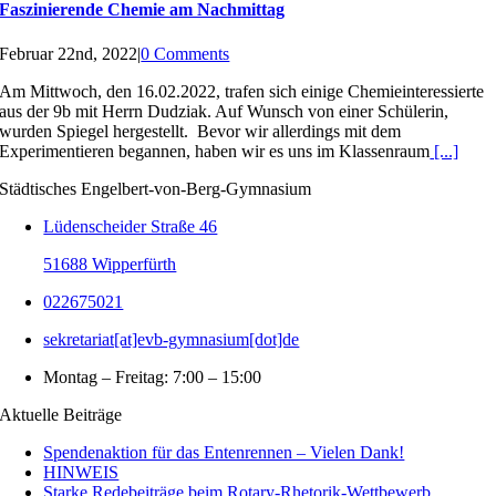
Faszinierende Chemie am Nachmittag
Februar 22nd, 2022
|
0 Comments
Am Mittwoch, den 16.02.2022, trafen sich einige Chemieinteressierte
aus der 9b mit Herrn Dudziak. Auf Wunsch von einer Schülerin,
wurden Spiegel hergestellt. Bevor wir allerdings mit dem
Experimentieren begannen, haben wir es uns im Klassenraum
[...]
Städtisches Engelbert-von-Berg-Gymnasium
Lüdenscheider Straße 46
51688 Wipperfürth
022675021
sekretariat[at]evb-gymnasium[dot]de
Montag – Freitag: 7:00 – 15:00
Aktuelle Beiträge
Spendenaktion für das Entenrennen – Vielen Dank!
HINWEIS
Starke Redebeiträge beim Rotary-Rhetorik-Wettbewerb