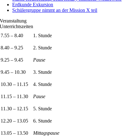
Erdkunde Exkursion
Schülergruppe nimmt an der Mission X teil
Veranstaltung
Unterrichtszeiten
7.55 – 8.40
1. Stunde
8.40 – 9.25
2. Stunde
9.25 – 9.45
Pause
9.45 – 10.30
3. Stunde
10.30 – 11.15
4. Stunde
11.15 – 11.30
Pause
11.30 – 12.15
5. Stunde
12.20 – 13.05
6. Stunde
13.05 – 13.50
Mittagspause