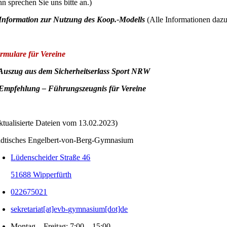
nn sprechen Sie uns bitte an.)
 Information zur Nutzung des Koop.-Modells
(Alle Informationen daz
rmulare für Vereine
 Auszug aus dem Sicherheitserlass Sport NRW
 Empfehlung – Führungszeugnis für Vereine
ktualisierte Dateien vom 13.02.2023)
ädtisches Engelbert-von-Berg-Gymnasium
Lüdenscheider Straße 46
51688 Wipperfürth
022675021
sekretariat[at]evb-gymnasium[dot]de
Montag – Freitag: 7:00 – 15:00