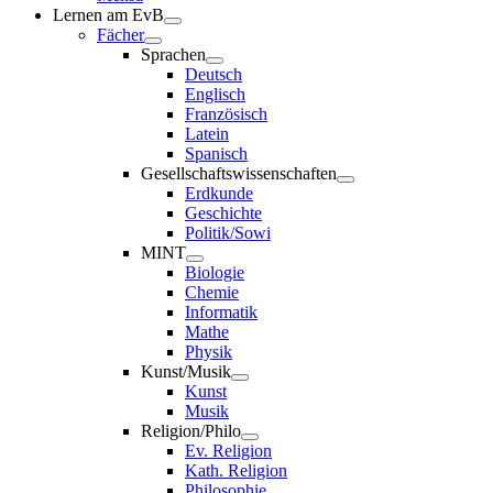
Lernen am EvB
Fächer
Sprachen
Deutsch
Englisch
Französisch
Latein
Spanisch
Gesellschaftswissenschaften
Erdkunde
Geschichte
Politik/Sowi
MINT
Biologie
Chemie
Informatik
Mathe
Physik
Kunst/Musik
Kunst
Musik
Religion/Philo
Ev. Religion
Kath. Religion
Philosophie