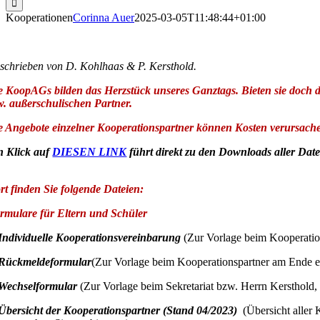
Kooperationen
Corinna Auer
2025-03-05T11:48:44+01:00
schrieben von D. Kohlhaas & P. Kersthold.
e KoopAGs bilden das Herzstück unseres Ganztags. Bieten sie doch di
w. außerschulischen Partner.
e Angebote einzelner Kooperationspartner können Kosten verursachen,
n Klick auf
DIESEN LINK
führt direkt zu den Downloads aller Da
rt finden Sie folgende Dateien:
rmulare für Eltern und Schüler
 Individuelle Kooperationsvereinbarung
(Zur Vorlage beim Kooperatio
 Rückmeldeformular
(Zur Vorlage beim Kooperationspartner am Ende ei
 Wechselformular
(Zur Vorlage beim Sekretariat bzw. Herrn Kersthold, 
 Übersicht der Kooperationspartner (Stand 04/2023)
(Übersicht aller