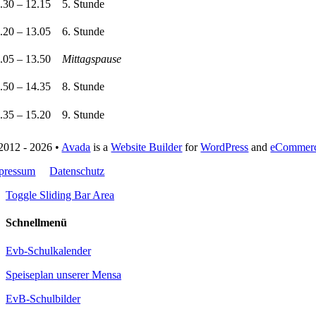
.30 – 12.15
5. Stunde
.20 – 13.05
6. Stunde
.05 – 13.50
Mittagspause
.50 – 14.35
8. Stunde
.35 – 15.20
9. Stunde
2012 - 2026 •
Avada
is a
Website Builder
for
WordPress
and
eCommer
pressum
Datenschutz
Toggle Sliding Bar Area
Schnellmenü
Evb-Schulkalender
Speiseplan unserer Mensa
EvB-Schulbilder