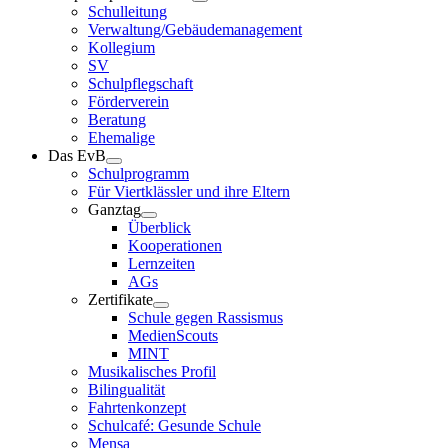
Schulleitung
Verwaltung/Gebäudemanagement
Kollegium
SV
Schulpflegschaft
Förderverein
Beratung
Ehemalige
Das EvB
Schulprogramm
Für Viertklässler und ihre Eltern
Ganztag
Überblick
Kooperationen
Lernzeiten
AGs
Zertifikate
Schule gegen Rassismus
MedienScouts
MINT
Musikalisches Profil
Bilingualität
Fahrtenkonzept
Schulcafé: Gesunde Schule
Mensa