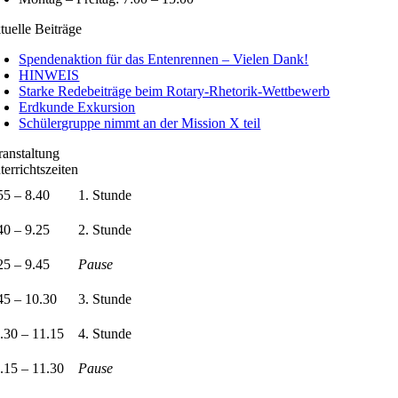
tuelle Beiträge
Spendenaktion für das Entenrennen – Vielen Dank!
HINWEIS
Starke Redebeiträge beim Rotary-Rhetorik-Wettbewerb
Erdkunde Exkursion
Schülergruppe nimmt an der Mission X teil
ranstaltung
terrichtszeiten
55 – 8.40
1. Stunde
40 – 9.25
2. Stunde
25 – 9.45
Pause
45 – 10.30
3. Stunde
.30 – 11.15
4. Stunde
.15 – 11.30
Pause