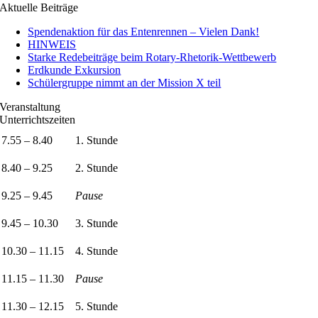
Aktuelle Beiträge
Spendenaktion für das Entenrennen – Vielen Dank!
HINWEIS
Starke Redebeiträge beim Rotary-Rhetorik-Wettbewerb
Erdkunde Exkursion
Schülergruppe nimmt an der Mission X teil
Veranstaltung
Unterrichtszeiten
7.55 – 8.40
1. Stunde
8.40 – 9.25
2. Stunde
9.25 – 9.45
Pause
9.45 – 10.30
3. Stunde
10.30 – 11.15
4. Stunde
11.15 – 11.30
Pause
11.30 – 12.15
5. Stunde