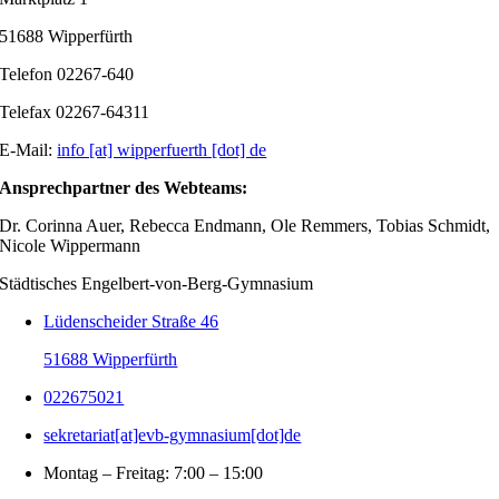
51688 Wipperfürth
Telefon 02267-640
Telefax 02267-64311
E-Mail:
info [at] wipperfuerth [dot] de
Ansprechpartner des Webteams:
Dr. Corinna Auer, Rebecca Endmann, Ole Remmers, Tobias Schmidt,
Nicole Wippermann
Städtisches Engelbert-von-Berg-Gymnasium
Lüdenscheider Straße 46
51688 Wipperfürth
022675021
sekretariat[at]evb-gymnasium[dot]de
Montag – Freitag: 7:00 – 15:00