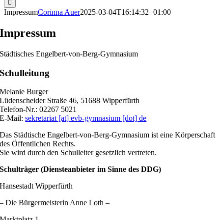
Impressum
Corinna Auer
2025-03-04T16:14:32+01:00
Impressum
Städtisches Engelbert-von-Berg-Gymnasium
Schulleitung
Melanie Burger
Lüdenscheider Straße 46, 51688 Wipperfürth
Telefon-Nr.: 02267 5021
E-Mail:
sekretariat [at] evb-gymnasium [dot] de
Das Städtische Engelbert-von-Berg-Gymnasium ist eine Körperschaft
des Öffentlichen Rechts.
Sie wird durch den Schulleiter gesetzlich vertreten.
Schulträger (Diensteanbieter im Sinne des DDG)
Hansestadt Wipperfürth
– Die Bürgermeisterin Anne Loth –
Marktplatz 1