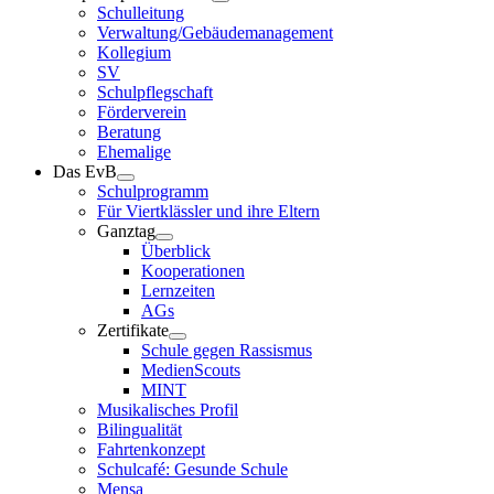
Schulleitung
Verwaltung/Gebäudemanagement
Kollegium
SV
Schulpflegschaft
Förderverein
Beratung
Ehemalige
Das EvB
Schulprogramm
Für Viertklässler und ihre Eltern
Ganztag
Überblick
Kooperationen
Lernzeiten
AGs
Zertifikate
Schule gegen Rassismus
MedienScouts
MINT
Musikalisches Profil
Bilingualität
Fahrtenkonzept
Schulcafé: Gesunde Schule
Mensa