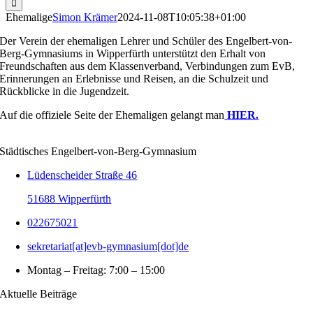
Ehemalige
Simon Krämer
2024-11-08T10:05:38+01:00
Der Verein der ehemaligen Lehrer und Schüler des Engelbert-von-
Berg-Gymnasiums in Wipperfürth unterstützt den Erhalt von
Freundschaften aus dem Klassenverband, Verbindungen zum EvB,
Erinnerungen an Erlebnisse und Reisen, an die Schulzeit und
Rückblicke in die Jugendzeit.
Auf die offiziele Seite der Ehemaligen gelangt man
HIER.
Städtisches Engelbert-von-Berg-Gymnasium
Lüdenscheider Straße 46
51688 Wipperfürth
022675021
sekretariat[at]evb-gymnasium[dot]de
Montag – Freitag: 7:00 – 15:00
Aktuelle Beiträge