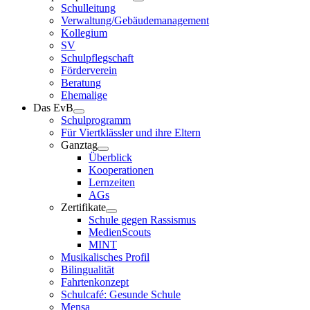
Schulleitung
Verwaltung/Gebäudemanagement
Kollegium
SV
Schulpflegschaft
Förderverein
Beratung
Ehemalige
Das EvB
Schulprogramm
Für Viertklässler und ihre Eltern
Ganztag
Überblick
Kooperationen
Lernzeiten
AGs
Zertifikate
Schule gegen Rassismus
MedienScouts
MINT
Musikalisches Profil
Bilingualität
Fahrtenkonzept
Schulcafé: Gesunde Schule
Mensa