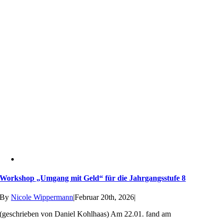
Workshop „Umgang mit Geld“ für die Jahrgangsstufe 8
By
Nicole Wippermann
|
Februar 20th, 2026
|
(geschrieben von Daniel Kohlhaas) Am 22.01. fand am