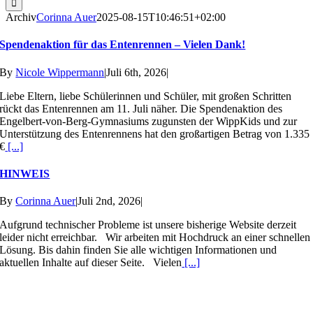
Archiv
Corinna Auer
2025-08-15T10:46:51+02:00
Spendenaktion für das Entenrennen – Vielen Dank!
By
Nicole Wippermann
|
Juli 6th, 2026
|
Liebe Eltern, liebe Schülerinnen und Schüler, mit großen Schritten
rückt das Entenrennen am 11. Juli näher. Die Spendenaktion des
Engelbert-von-Berg-Gymnasiums zugunsten der WippKids und zur
Unterstützung des Entenrennens hat den großartigen Betrag von 1.335
€
[...]
HINWEIS
By
Corinna Auer
|
Juli 2nd, 2026
|
Aufgrund technischer Probleme ist unsere bisherige Website derzeit
leider nicht erreichbar. Wir arbeiten mit Hochdruck an einer schnellen
Lösung. Bis dahin finden Sie alle wichtigen Informationen und
aktuellen Inhalte auf dieser Seite. Vielen
[...]