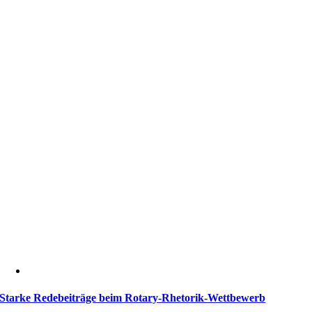
Starke Redebeiträge beim Rotary-Rhetorik-Wettbewerb