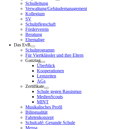
Schulleitung
Verwaltung/Gebäudemanagement
Kollegium
SV
Schulpflegschaft
Förderverein
Beratung
Ehemalige
Das EvB
Schulprogramm
Für Viertklässler und ihre Eltern
Ganztag
Überblick
Kooperationen
Lernzeiten
AGs
Zertifikate
Schule gegen Rassismus
MedienScouts
MINT
Musikalisches Profil
Bilingualität
Fahrtenkonzept
Schulcafé: Gesunde Schule
Mensa