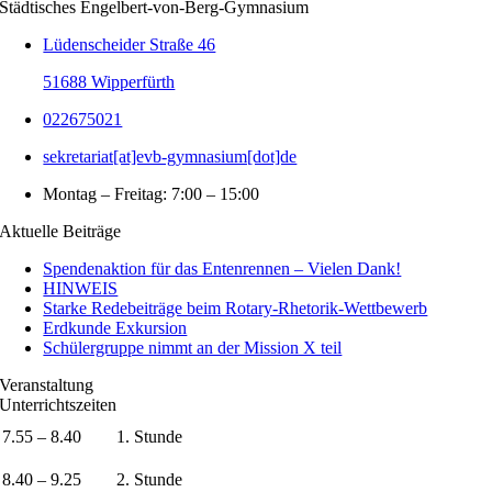
Städtisches Engelbert-von-Berg-Gymnasium
Lüdenscheider Straße 46
51688 Wipperfürth
022675021
sekretariat[at]evb-gymnasium[dot]de
Montag – Freitag: 7:00 – 15:00
Aktuelle Beiträge
Spendenaktion für das Entenrennen – Vielen Dank!
HINWEIS
Starke Redebeiträge beim Rotary-Rhetorik-Wettbewerb
Erdkunde Exkursion
Schülergruppe nimmt an der Mission X teil
Veranstaltung
Unterrichtszeiten
7.55 – 8.40
1. Stunde
8.40 – 9.25
2. Stunde