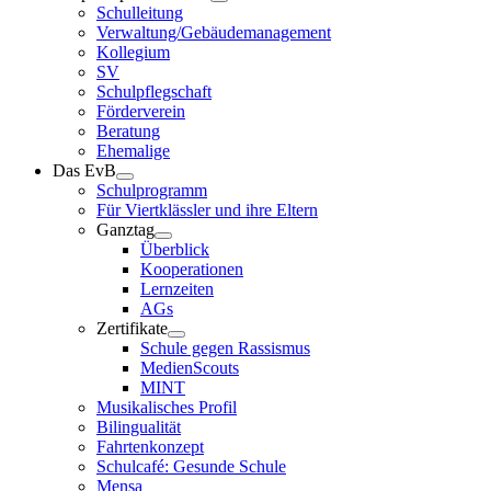
Schulleitung
Verwaltung/Gebäudemanagement
Kollegium
SV
Schulpflegschaft
Förderverein
Beratung
Ehemalige
Das EvB
Schulprogramm
Für Viertklässler und ihre Eltern
Ganztag
Überblick
Kooperationen
Lernzeiten
AGs
Zertifikate
Schule gegen Rassismus
MedienScouts
MINT
Musikalisches Profil
Bilingualität
Fahrtenkonzept
Schulcafé: Gesunde Schule
Mensa