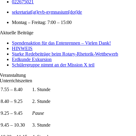
022675021
sekretariat[at]evb-gymnasium[dot]de
Montag – Freitag: 7:00 – 15:00
Aktuelle Beiträge
Spendenaktion für das Entenrennen – Vielen Dank!
HINWEIS
Starke Redebeiträge beim Rotary-Rhetorik-Wettbewerb
Erdkunde Exkursion
Schülergruppe nimmt an der Mission X teil
Veranstaltung
Unterrichtszeiten
7.55 – 8.40
1. Stunde
8.40 – 9.25
2. Stunde
9.25 – 9.45
Pause
9.45 – 10.30
3. Stunde