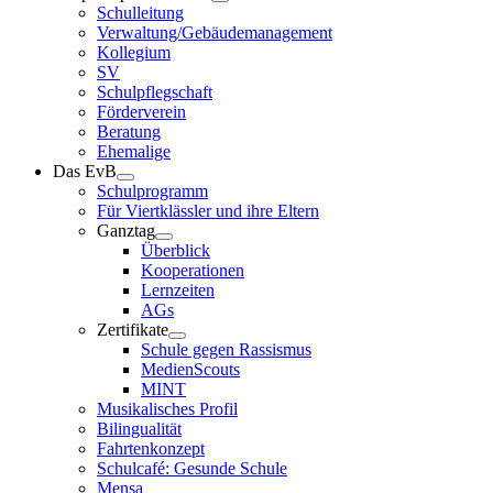
Schulleitung
Verwaltung/Gebäudemanagement
Kollegium
SV
Schulpflegschaft
Förderverein
Beratung
Ehemalige
Das EvB
Schulprogramm
Für Viertklässler und ihre Eltern
Ganztag
Überblick
Kooperationen
Lernzeiten
AGs
Zertifikate
Schule gegen Rassismus
MedienScouts
MINT
Musikalisches Profil
Bilingualität
Fahrtenkonzept
Schulcafé: Gesunde Schule
Mensa