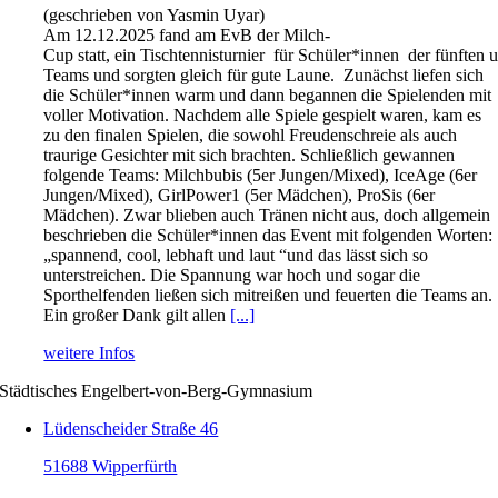
(geschrieben von Yasmin Uyar)
Am 12.12.2025 fand am EvB der Milch-
Cup statt, ein Tischtennisturnier für Schüler*innen der fünfte
Teams und sorgten gleich für gute Laune. Zunächst liefen sich
die Schüler*innen warm und dann begannen die Spielenden mit
voller Motivation. Nachdem alle Spiele gespielt waren, kam es
zu den finalen Spielen, die sowohl Freudenschreie als auch
traurige Gesichter mit sich brachten. Schließlich gewannen
folgende Teams: Milchbubis (5er Jungen/Mixed), IceAge (6er
Jungen/Mixed), GirlPower1 (5er Mädchen), ProSis (6er
Mädchen). Zwar blieben auch Tränen nicht aus, doch allgemein
beschrieben die Schüler*innen das Event mit folgenden Worten:
„spannend, cool, lebhaft und laut “und das lässt sich so
unterstreichen. Die Spannung war hoch und sogar die
Sporthelfenden ließen sich mitreißen und feuerten die Teams an.
Ein großer Dank gilt allen
[...]
weitere Infos
Städtisches Engelbert-von-Berg-Gymnasium
Lüdenscheider Straße 46
51688 Wipperfürth