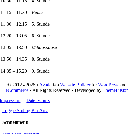
10.30 – 11.15
4. Stunde
11.15 – 11.30
Pause
11.30 – 12.15
5. Stunde
12.20 – 13.05
6. Stunde
13.05 – 13.50
Mittagspause
13.50 – 14.35
8. Stunde
14.35 – 15.20
9. Stunde
© 2012 - 2026 •
Avada
is a
Website Builder
for
WordPress
and
eCommerce
• All Rights Reserved • Developed by
ThemeFusion
Impressum
Datenschutz
Toggle Sliding Bar Area
Schnellmenü