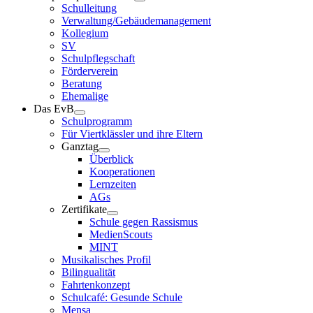
Schulleitung
Verwaltung/Gebäudemanagement
Kollegium
SV
Schulpflegschaft
Förderverein
Beratung
Ehemalige
Das EvB
Schulprogramm
Für Viertklässler und ihre Eltern
Ganztag
Überblick
Kooperationen
Lernzeiten
AGs
Zertifikate
Schule gegen Rassismus
MedienScouts
MINT
Musikalisches Profil
Bilingualität
Fahrtenkonzept
Schulcafé: Gesunde Schule
Mensa