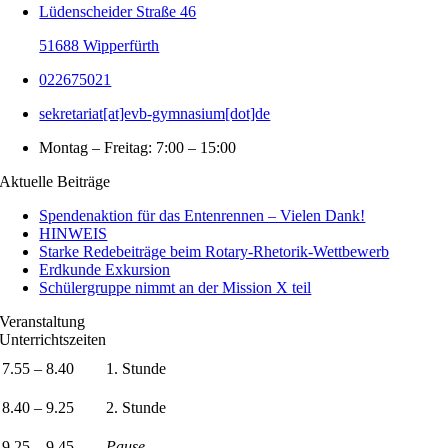
Lüdenscheider Straße 46
51688 Wipperfürth
022675021
sekretariat[at]evb-gymnasium[dot]de
Montag – Freitag: 7:00 – 15:00
Aktuelle Beiträge
Spendenaktion für das Entenrennen – Vielen Dank!
HINWEIS
Starke Redebeiträge beim Rotary-Rhetorik-Wettbewerb
Erdkunde Exkursion
Schülergruppe nimmt an der Mission X teil
Veranstaltung
Unterrichtszeiten
7.55 – 8.40
1. Stunde
8.40 – 9.25
2. Stunde
9.25 – 9.45
Pause