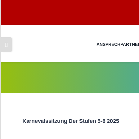
Skip
to
content
Toggle
ANSPRECHPARTNER
Sliding
Bar
Area
Karnevalssitzung Der Stufen 5-8 2025