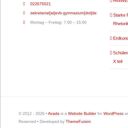
HINWE
022675021
sekretariat[at]evb-gymnasium[dot]de
Starke 
Montag – Freitag: 7:00 – 15:00
Rhetori
Erdkund
Schüler
X teil
© 2012 - 2026 •
Avada
is a
Website Builder
for
WordPress
a
Reserved • Developed by
ThemeFusion