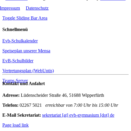
Impressum
Datenschutz
Toggle Sliding Bar Area
Schnellmenü
Evb-Schulkalender
Speiseplan unserer Mensa
EvB-Schulbilder
Vertretungsplan (WebUntis)
Teams-Server
Kontakt und Anfahrt
Adresse:
Lüdenscheider Straße 46, 51688 Wipperfürth
Telefon:
02267 5021
erreichbar von 7:00 Uhr bis 15:00 Uhr
E-Mail Sekretariat:
sekretariat [at] evb-gymnasium [dot] de
Page load link