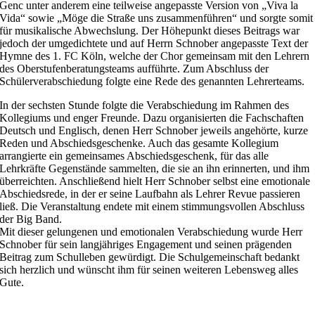
Genc unter anderem eine teilweise angepasste Version von „Viva la
Vida“ sowie „Möge die Straße uns zusammenführen“ und sorgte somit
für musikalische Abwechslung. Der Höhepunkt dieses Beitrags war
jedoch der umgedichtete und auf Herrn Schnober angepasste Text der
Hymne des 1. FC Köln, welche der Chor gemeinsam mit den Lehrern
des Oberstufenberatungsteams aufführte. Zum Abschluss der
Schülerverabschiedung folgte eine Rede des genannten Lehrerteams.
In der sechsten Stunde folgte die Verabschiedung im Rahmen des
Kollegiums und enger Freunde. Dazu organisierten die Fachschaften
Deutsch und Englisch, denen Herr Schnober jeweils angehörte, kurze
Reden und Abschiedsgeschenke. Auch das gesamte Kollegium
arrangierte ein gemeinsames Abschiedsgeschenk, für das alle
Lehrkräfte Gegenstände sammelten, die sie an ihn erinnerten, und ihm
überreichten. Anschließend hielt Herr Schnober selbst eine emotionale
Abschiedsrede, in der er seine Laufbahn als Lehrer Revue passieren
ließ. Die Veranstaltung endete mit einem stimmungsvollen Abschluss
der Big Band.
Mit dieser gelungenen und emotionalen Verabschiedung wurde Herr
Schnober für sein langjähriges Engagement und seinen prägenden
Beitrag zum Schulleben gewürdigt. Die Schulgemeinschaft bedankt
sich herzlich und wünscht ihm für seinen weiteren Lebensweg alles
Gute.