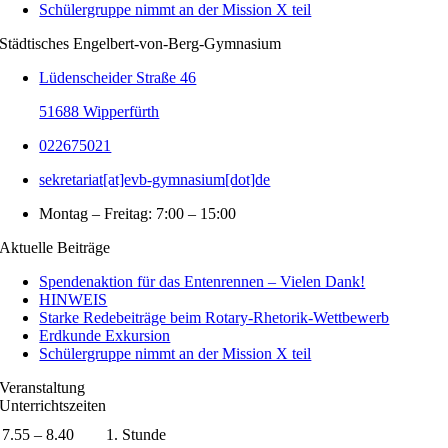
Schülergruppe nimmt an der Mission X teil
Städtisches Engelbert-von-Berg-Gymnasium
Lüdenscheider Straße 46
51688 Wipperfürth
022675021
sekretariat[at]evb-gymnasium[dot]de
Montag – Freitag: 7:00 – 15:00
Aktuelle Beiträge
Spendenaktion für das Entenrennen – Vielen Dank!
HINWEIS
Starke Redebeiträge beim Rotary-Rhetorik-Wettbewerb
Erdkunde Exkursion
Schülergruppe nimmt an der Mission X teil
Veranstaltung
Unterrichtszeiten
7.55 – 8.40
1. Stunde