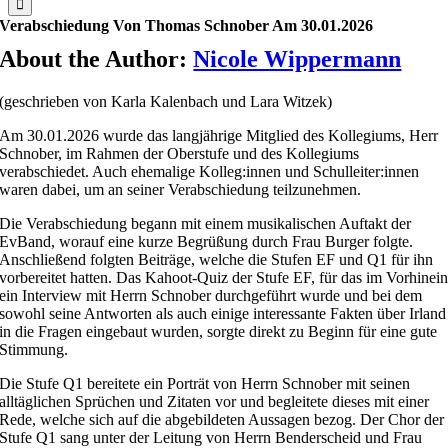
Verabschiedung Von Thomas Schnober Am 30.01.2026
About the Author:
Nicole Wippermann
(geschrieben von Karla Kalenbach und Lara Witzek)
Am 30.01.2026 wurde das langjährige Mitglied des Kollegiums, Herr
Schnober, im Rahmen der Oberstufe und des Kollegiums
verabschiedet. Auch ehemalige Kolleg:innen und Schulleiter:innen
waren dabei, um an seiner Verabschiedung teilzunehmen.
Die Verabschiedung begann mit einem musikalischen Auftakt der
EvBand, worauf eine kurze Begrüßung durch Frau Burger folgte.
Anschließend folgten Beiträge, welche die Stufen EF und Q1 für ihn
vorbereitet hatten. Das Kahoot-Quiz der Stufe EF, für das im Vorhinei
ein Interview mit Herrn Schnober durchgeführt wurde und bei dem
sowohl seine Antworten als auch einige interessante Fakten über Irland
in die Fragen eingebaut wurden, sorgte direkt zu Beginn für eine gute
Stimmung.
Die Stufe Q1 bereitete ein Porträt von Herrn Schnober mit seinen
alltäglichen Sprüchen und Zitaten vor und begleitete dieses mit einer
Rede, welche sich auf die abgebildeten Aussagen bezog. Der Chor der
Stufe Q1 sang unter der Leitung von Herrn Benderscheid und Frau