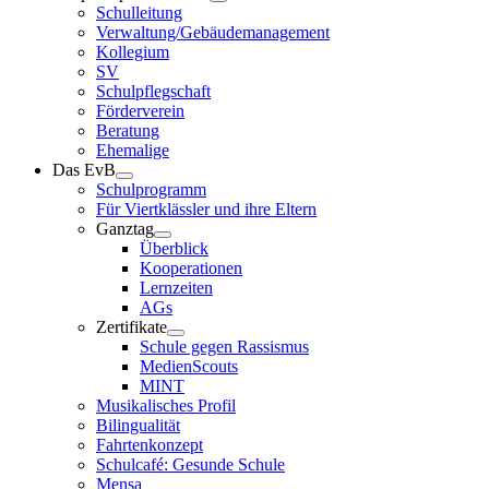
Schulleitung
Verwaltung/Gebäudemanagement
Kollegium
SV
Schulpflegschaft
Förderverein
Beratung
Ehemalige
Das EvB
Schulprogramm
Für Viertklässler und ihre Eltern
Ganztag
Überblick
Kooperationen
Lernzeiten
AGs
Zertifikate
Schule gegen Rassismus
MedienScouts
MINT
Musikalisches Profil
Bilingualität
Fahrtenkonzept
Schulcafé: Gesunde Schule
Mensa