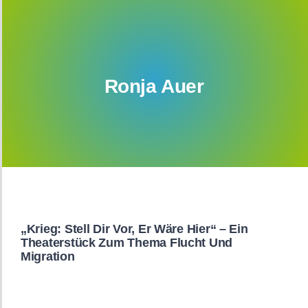
Das EvB
Lernen am EvB
Ronja Auer
Engagement
Service
„Krieg: Stell Dir Vor, Er Wäre Hier“ – Ein
Theaterstück Zum Thema Flucht Und
Migration